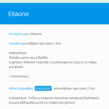
Ellaone
Ρωτήστε μας
›
Ellaone
Christina
ρωτήθηκε πριν από 2 έτη
Καλησπέρα
θηλαζω μόνο πρωί βράδυ
η χρήση τ Ellaone επρεαζει τη γαλουχια αν τύχει κ το πάρω
μια φορά ;
1 απαντήσεις
Ηλίας Καρναβάς
Επιτελείο
απαντήθηκε πριν από 2 έτη
Καλησπέρα. Η ίδια η εταιρεία προτείνει αποφυγή θηλασμού
για μια εβδομάδα μετά την λήψη του χαπιού