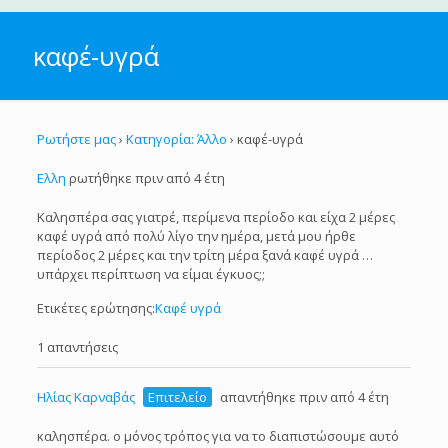
καφέ-υγρά
Ρωτήστε μας
›
Κατηγορία: Άλλο
›
καφέ-υγρά
Ελλη
ρωτήθηκε πριν από 4 έτη
Καλησπέρα σας γιατρέ, περίμενα περίοδο και είχα 2 μέρες
καφέ υγρά από πολύ λίγο την ημέρα, μετά μου ήρθε
περίοδος 2 μέρες και την τρίτη μέρα ξανά καφέ υγρά …
υπάρχει περίπτωση να είμαι έγκυος;;
Ετικέτες ερώτησης:
Καφέ υγρά
1 απαντήσεις
Ηλίας Καρναβάς
Επιτελείο
απαντήθηκε πριν από 4 έτη
καλησπέρα. ο μόνος τρόπος για να το διαπιστώσουμε αυτό