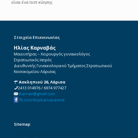
είναι ένα τεστ κύησης
Στοιχεία Επικοινωνίας
Ηλίας Καρναβάς
Μαιευτήρας – Χειρουργός γυναικολόγος
Στρατιωτικός Ιατρός
Διευθυντής Γυναικολογικού Τμήματος Στρατιωτικού
Νοσοκομείου Λάρισας
Ασκληπιού 26, Λάρισα
2413 014976
/
6974 977427
ikarnav@gmail.com
fb.com/iliaskarnavasmd
Sitemap