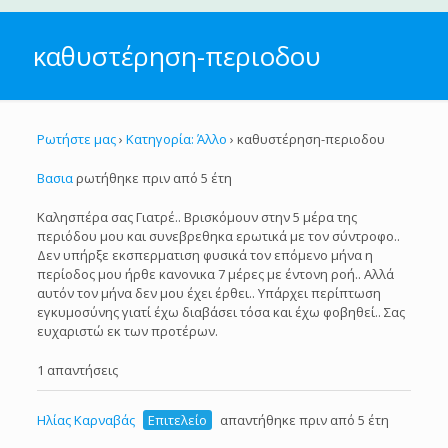
καθυστέρηση-περιοδου
Ρωτήστε μας
›
Κατηγορία: Άλλο
›
καθυστέρηση-περιοδου
Βασια
ρωτήθηκε πριν από 5 έτη
Καλησπέρα σας Γιατρέ.. Βρισκόμουν στην 5 μέρα της
περιόδου μου και συνεβρεθηκα ερωτικά με τον σύντροφο..
Δεν υπήρξε εκσπερματιση φυσικά τον επόμενο μήνα η
περίοδος μου ήρθε κανονικα 7 μέρες με έντονη ροή.. Αλλά
αυτόν τον μήνα δεν μου έχει έρθει.. Υπάρχει περίπτωση
εγκυμοσύνης γιατί έχω διαβάσει τόσα και έχω φοβηθεί.. Σας
ευχαριστώ εκ των προτέρων.
1 απαντήσεις
Ηλίας Καρναβάς
Επιτελείο
απαντήθηκε πριν από 5 έτη