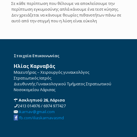
Σε κάθε περίπτωση που θέλουμε να αποκλείσουμε την
περίπτωση εγκυμοσύνης απλά κάνουμε ένα τεστ κύησης.
Δεν χρειάζεται να κάνουμε θεωρίες πιθανοτήτων πάνω σε
αυτό από την στιγμή που η λύση είναι εύκολη
Στοιχεία Επικοινωνίας
Ηλίας Καρναβάς
Μαιευτήρας – Χειρουργός γυναικολόγος
Στρατιωτικός Ιατρός
Διευθυντής Γυναικολογικού Τμήματος Στρατιωτικού
Νοσοκομείου Λάρισας
Ασκληπιού 26, Λάρισα
2413 014976
/
6974 977427
ikarnav@gmail.com
fb.com/iliaskarnavasmd