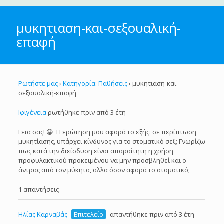
μυκητιαση-και-σεξουαλική-
επαφή
Ρωτήστε μας
›
Κατηγορία: Παθήσεις
›
μυκητιαση-και-
σεξουαλική-επαφή
Ιφιγένεια
ρωτήθηκε πριν από 3 έτη
Γεια σας! 😀 Η ερώτηση μου αφορά το εξής: σε περίπτωση
μυκητίασης, υπάρχει κίνδυνος για το στοματικό σεξ; Γνωρίζω
πως κατά την διείσδυση είναι απαραίτητη η χρήση
προφυλακτικού προκειμένου να μην προσβληθεί και ο
άντρας από τον μύκητα, αλλα όσον αφορά το στοματικό;
1 απαντήσεις
Ηλίας Καρναβάς
Επιτελείο
απαντήθηκε πριν από 3 έτη