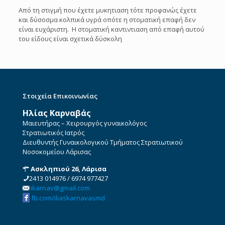
Από τη στιγμή που έχετε μυκητιαση τότε προφανώς έχετε
και δύσοσμα κολπικά υγρά οπότε η στοματική επαφή δεν
είναι ευχάριστη. Η στοματική καντιντιαση από επαφή αυτού
του είδους είναι σχετικά δύσκολη
Στοιχεία Επικοινωνίας
Ηλίας Καρναβάς
Μαιευτήρας – Χειρουργός γυναικολόγος
Στρατιωτικός Ιατρός
Διευθυντής Γυναικολογικού Τμήματος Στρατιωτικού
Νοσοκομείου Λάρισας
Ασκληπιού 26, Λάρισα
2413 014976
/
6974 977427
ikarnav@gmail.com
fb.com/iliaskarnavasmd