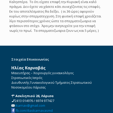
Καλησπέρα. Το ότι είχατε επαφή την Κυριακή είναι καλό
πράγμα. Δεν έχετε να χάσετε κάτι συνεχίζοντας τις επαφές.
Εκ του αποτελέσματος θα δείξει. ( οι 36 ώρες αφορούν
κυρίως στην σπερματεγχυση. Στη φυσική επαφή χρειάζεται
λίγο περισσότερος χρόνος ώστε τα σπερματοζωαρια να
φτάσουν στο στόχο. Άρα μην ανησυχείτε για την επαφή
νωρίς το πρωί. Τα σπερματοζωαρια ζουν ως και 5 μέρες. )
Στοιχεία Επικοινωνίας
Ηλίας Καρναβάς
Μαιευτήρας – Χειρουργός γυναικολόγος
Στρατιωτικός Ιατρός
Διευθυντής Γυναικολογικού Τμήματος Στρατιωτικού
Νοσοκομείου Λάρισας
Ασκληπιού 26, Λάρισα
2413 014976
/
6974 977427
ikarnav@gmail.com
fb.com/iliaskarnavasmd