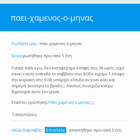
παει-χαμενος-ο-μηνας
Ρωτήστε μας
›
παει-χαμενος-ο-μηνας
Σενια
ρωτήθηκε πριν από 5 έτη
Γιατρε παλι εγω, δεν καταφεραμε επαφη στις 36 ωρες..ειχα
κανει ενεση ovitrelle το σαββατο στις 8.00 κ ειχαμε 1 επαφη
την κυριακη στις 9.00, υπαρχει ελπιδα αν γινει κατι και
σημερα Δευτέρα το βραδυ;;; παντως συνεχιζω κνεχω
ξηροτηρα αυτο τον μηνα.
Ετικέτες ερώτησης:
Πάει χαμένος ο μηνας;;;;;
1 απαντήσεις
Ηλίας Καρναβάς
Επιτελείο
απαντήθηκε πριν από 5 έτη