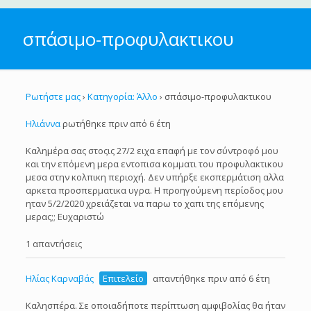
σπάσιμο-προφυλακτικου
Ρωτήστε μας
›
Κατηγορία: Άλλο
›
σπάσιμο-προφυλακτικου
Ηλιάννα
ρωτήθηκε πριν από 6 έτη
Καλημέρα σας στοςις 27/2 ειχα επαφή με τον σύντροφό μου
και την επόμενη μερα εντοπισα κομματι του προφυλακτικου
μεσα στην κολπικη περιοχή. Δεν υπήρξε εκσπερμάτιση αλλα
αρκετα προσπερματικα υγρα. Η προηγούμενη περίοδος μου
ηταν 5/2/2020 χρειάζεται να παρω το χαπι της επόμενης
μερας;; Ευχαριστώ
1 απαντήσεις
Ηλίας Καρναβάς
Επιτελείο
απαντήθηκε πριν από 6 έτη
Καλησπέρα. Σε οποιαδήποτε περίπτωση αμφιβολίας θα ήταν