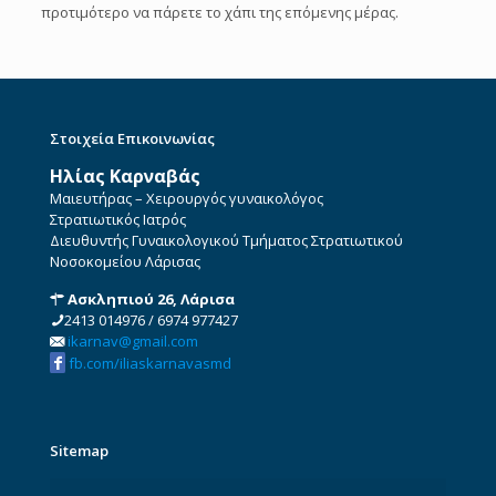
προτιμότερο να πάρετε το χάπι της επόμενης μέρας.
Στοιχεία Επικοινωνίας
Ηλίας Καρναβάς
Μαιευτήρας – Χειρουργός γυναικολόγος
Στρατιωτικός Ιατρός
Διευθυντής Γυναικολογικού Τμήματος Στρατιωτικού
Νοσοκομείου Λάρισας
Ασκληπιού 26, Λάρισα
2413 014976
/
6974 977427
ikarnav@gmail.com
fb.com/iliaskarnavasmd
Sitemap