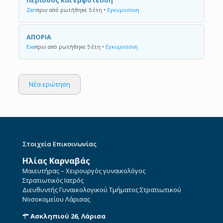
Περίοδος και εμφύτευση
Zan
πριν από ρωτήθηκε 5 έτη
•
Εγκυμοσύνη
ΑΠΟΡΙΑ
Eva
πριν από ρωτήθηκε 5 έτη
•
Εγκυμοσύνη
Νέα ερώτηση
Στοιχεία Επικοινωνίας
Ηλίας Καρναβάς
Μαιευτήρας – Χειρουργός γυναικολόγος
Στρατιωτικός Ιατρός
Διευθυντής Γυναικολογικού Τμήματος Στρατιωτικού
Νοσοκομείου Λάρισας
Ασκληπιού 26, Λάρισα