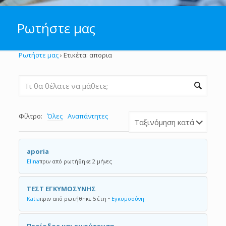
Ρωτήστε μας
Ρωτήστε μας
›
Ετικέτα: απορια
Φίλτρο:
Όλες
Αναπάντητες
aporia
Elina
πριν από ρωτήθηκε 2 μήνες
ΤΕΣΤ ΕΓΚΥΜΟΣΥΝΗΣ
Katia
πριν από ρωτήθηκε 5 έτη
•
Εγκυμοσύνη