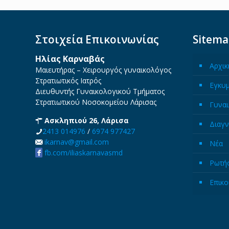
Στοιχεία Επικοινωνίας
Sitem
Ηλίας Καρναβάς
Αρχικ
Μαιευτήρας – Χειρουργός γυναικολόγος
Στρατιωτικός Ιατρός
Εγκυ
Διευθυντής Γυναικολογικού Τμήματος
Στρατιωτικού Νοσοκομείου Λάρισας
Γυναι
Ασκληπιού 26, Λάρισα
Διαγν
2413 014976
/
6974 977427
ikarnav@gmail.com
Νέα
fb.com/iliaskarnavasmd
Ρωτήσ
Επικο