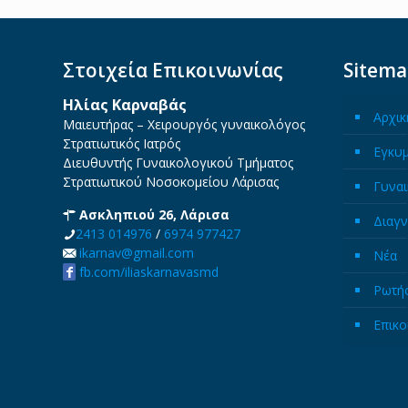
Στοιχεία Επικοινωνίας
Sitem
Ηλίας Καρναβάς
Αρχικ
Μαιευτήρας – Χειρουργός γυναικολόγος
Στρατιωτικός Ιατρός
Εγκυ
Διευθυντής Γυναικολογικού Τμήματος
Στρατιωτικού Νοσοκομείου Λάρισας
Γυναι
Ασκληπιού 26, Λάρισα
Διαγν
2413 014976
/
6974 977427
ikarnav@gmail.com
Νέα
fb.com/iliaskarnavasmd
Ρωτήσ
Επικο