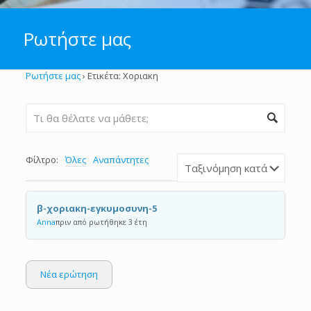
Ρωτήστε μας
Ρωτήστε μας
›
Ετικέτα: Χοριακη
Φίλτρο:
Όλες
Αναπάντητες
β-χοριακη-εγκυμοσυνη-5
Anna
πριν από ρωτήθηκε 3 έτη
Νέα ερώτηση