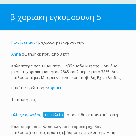
β-χοριακη-εγκυμοσυνη-5
Ρωτήστε μας
›
β-χοριακη-εγκυμοσυνη-5
Anna
ρωτήθηκε πριν από 3 έτη
Καλησπερα σας. Ειμαι στην 6 εβδομαδα κυησης. Πριν δυο
μερες η χοριακη μου ηταν 2645 και 2 μερες μετα 3865. Δεν
διπλασιαστηκε. Μπορει να ειναι και αποβολη; Εχω ελπιδες;
Ετικέτες ερώτησης:
Χοριακη
1 απαντήσεις
Ηλίας Καρναβάς
Επιτελείο
απαντήθηκε πριν από 3 έτη
Καλησπέρα σας. Φυσιολογικά η χοριακη σχεδόν
διπλασιαζεται στις πρώτες εβδομάδες της κύησης. Η μη