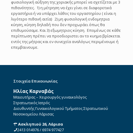
φυσιολογική αύξηση της χοριακής μπορεί να σχετίζεται με 3
πιθανότητες. 1) η μέτρηση να έχει γίνει σε διαφορετικά
εργαστήρια ή να υπάρχει λάθος του εργαστηρίου ( είναι η
λιγότερο πιθανή αιτία) 2) μη φυσιολογική ενδομητρια
κύηση, κύηση δηλαδή που δεν προχωράει όπως θα
επιθυμούσαμε. Και 3) εξωμητριος κύηση. Επομένως σε κάθε
περίπτωση πρέπει να προσδιοριστει αν το κυημα βρίσκεται
εντός της μήτρας και εν συνεχεία αναλόγως περιμένουμε ή
επεμβαινουμε.
Στοιχεία Επικοινωνίας
Ηλίας Καρναβάς
Μαιευτήρας – Χειρουργός γυναικολόγος
Στρατιωτικός Ιατρός
Διευθυντής Γυναικολογικού Τμήματος Στρατιωτικού
Νοσοκομείου Λάρισας
Ασκληπιού 26, Λάρισα
2413 014976
/
6974 977427