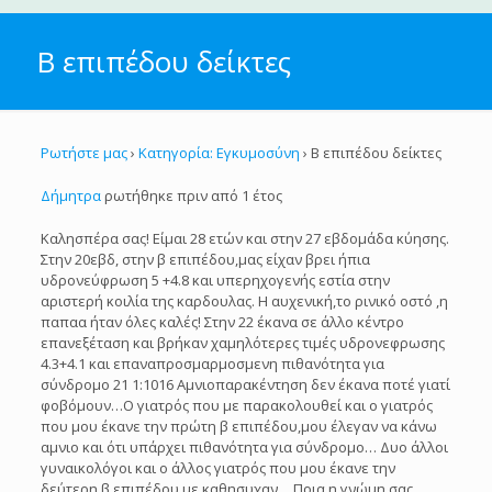
Β επιπέδου δείκτες
Ρωτήστε μας
›
Κατηγορία: Εγκυμοσύνη
›
Β επιπέδου δείκτες
Δήμητρα
ρωτήθηκε πριν από 1 έτος
Καλησπέρα σας! Είμαι 28 ετών και στην 27 εβδομάδα κύησης.
Στην 20εβδ, στην β επιπέδου,μας είχαν βρει ήπια
υδρονεύφρωση 5 +4.8 και υπερηχογενής εστία στην
αριστερή κοιλία της καρδουλας. Η αυχενική,το ρινικό οστό ,η
παπαα ήταν όλες καλές! Στην 22 έκανα σε άλλο κέντρο
επανεξέταση και βρήκαν χαμηλότερες τιμές υδρονεφρωσης
4.3+4.1 και επαναπροσμαρμοσμενη πιθανότητα για
σύνδρομο 21 1:1016 Αμνιοπαρακέντηση δεν έκανα ποτέ γιατί
φοβόμουν…Ο γιατρός που με παρακολουθεί και ο γιατρός
που μου έκανε την πρώτη β επιπέδου,μου έλεγαν να κάνω
αμνιο και ότι υπάρχει πιθανότητα για σύνδρομο… Δυο άλλοι
γυναικολόγοι και ο άλλος γιατρός που μου έκανε την
δεύτερη β επιπέδου με καθησυχαν….Ποια η γνώμη σας