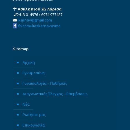
Ασκληπιού 26, Λάρισα
2413 014976
/
6974 977427
ikarnav@gmail.com
fb.com/iliaskarnavasmd
Sitemap
Αρχική
Εγκυμοσύνη
Γυναικολογία – Παθήσεις
Διαγνωστικός Έλεγχος – Επεμβάσεις
Νέα
Ρωτήστε μας
Επικοινωνία