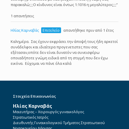
παρακαλώ;;;;Ο κίνδυνος είναι όντως 1:1016 η μεγαλύτερος;;;;”
1 απαντήσεις
Ηλίας Καρναβάς
Επιτελείο
απαντήθηκε πριν από 1 έτος
Καλημέρα. Σας έχουν εκφράσει την άποψή τους ήδη αρκετοί
συνάδελφοι και ιδιαίτερα προγενετιστες που σας
εξέτασαν,οπότε δεν είναι δυνατόν να συνεισφέρω
οποιαδήποτε γνώμη ειδικά από τη στιγμή που δεν έχω
εικόνα. Εύχομαι να πάνε όλα καλά
Στοιχεία Επικοινωνίας
Ηλίας Καρναβάς
Μαιευτήρας – Χειρουργός γυναικολόγος
Στρατιωτικός Ιατρός
Διευθυντής Γυναικολογικού Τμήματος Στρατιωτικού
Νοσοκομείου Λάρισας