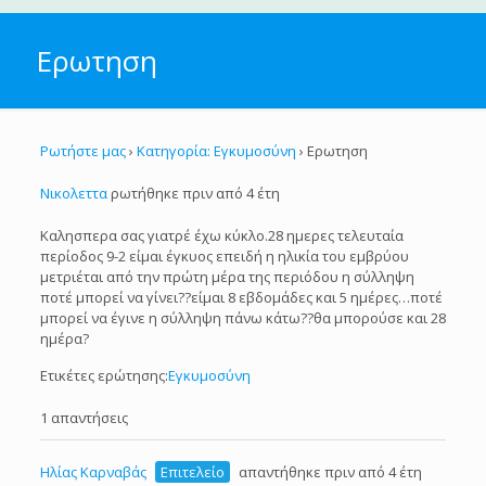
Ερωτηση
Ρωτήστε μας
›
Κατηγορία: Εγκυμοσύνη
›
Ερωτηση
Νικολεττα
ρωτήθηκε πριν από 4 έτη
Καλησπερα σας γιατρέ έχω κύκλο.28 ημερες τελευταία
περίοδος 9-2 είμαι έγκυος επειδή η ηλικία του εμβρύου
μετριέται από την πρώτη μέρα της περιόδου η σύλληψη
ποτέ μπορεί να γίνει??είμαι 8 εβδομάδες και 5 ημέρες…ποτέ
μπορεί να έγινε η σύλληψη πάνω κάτω??θα μπορούσε και 28
ημέρα?
Ετικέτες ερώτησης:
Εγκυμοσύνη
1 απαντήσεις
Ηλίας Καρναβάς
Επιτελείο
απαντήθηκε πριν από 4 έτη