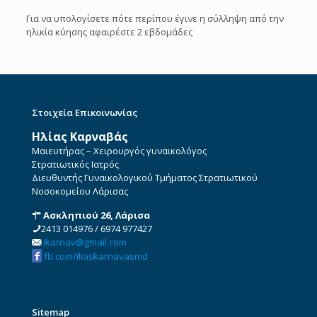
Για να υπολογίσετε πότε περίπου έγινε η σύλληψη από την
ηλικία κύησης αφαιρέστε 2 εβδομάδες
Στοιχεία Επικοινωνίας
Ηλίας Καρναβάς
Μαιευτήρας – Χειρουργός γυναικολόγος
Στρατιωτικός Ιατρός
Διευθυντής Γυναικολογικού Τμήματος Στρατιωτικού
Νοσοκομείου Λάρισας
Ασκληπιού 26, Λάρισα
2413 014976
/
6974 977427
ikarnav@gmail.com
fb.com/iliaskarnavasmd
Sitemap