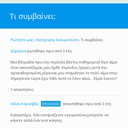
Τι συμβαίνει;
Ρωτήστε μας
›
Κατηγορία: Εγκυμοσύνη
›
Τι συμβαίνει;
Δήμητρα
ρωτήθηκε πριν από 3 έτη
Μια βδομάδα πριν την περίοδο βλεπω καθημερινά λίγο αίμα
όταν σκουπίζομαι, μου ήρθε περίοδος 2μερες μετά την
προκαθορισμένη μέρα και μου σταμάτησε το πολύ αίμα στην
3ημερα και τώρα έχω πάλι αυτό το λόγο αίμα… Είμαι έγκυος?
1 απαντήσεις
Ηλίας Καρναβάς
Επιτελείο
απαντήθηκε πριν από 3 έτη
Καλησπέρα. Εάν υποψιάζεστε εγκυμοσύνη μπορείτε να
κάνετε απλά ένα τεστ κύησης