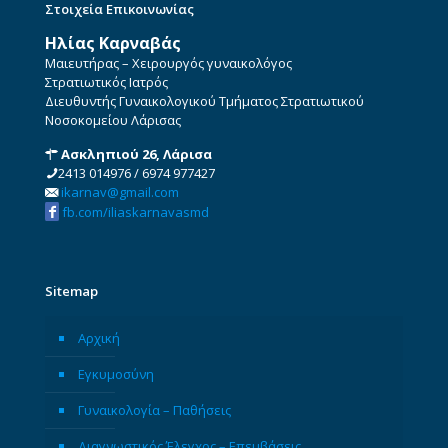
Στοιχεία Επικοινωνίας
Ηλίας Καρναβάς
Μαιευτήρας – Χειρουργός γυναικολόγος
Στρατιωτικός Ιατρός
Διευθυντής Γυναικολογικού Τμήματος Στρατιωτικού
Νοσοκομείου Λάρισας
Ασκληπιού 26, Λάρισα
2413 014976
/
6974 977427
ikarnav@gmail.com
fb.com/iliaskarnavasmd
Sitemap
Αρχική
Εγκυμοσύνη
Γυναικολογία – Παθήσεις
Διαγνωστικός Έλεγχος – Επεμβάσεις