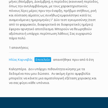
μήνες (Νοέμβρη, Δεκέμβρη), η περίοδος (κανονική περίοδος,
όπως την αντιλαμβάνομαι, με τους χαρακτηριστικούς
πόνους λίγες μέρες πριν την έναρξη, πρήξιμο στήθους, ροή
και σύσταση αίματος ως συνήθως) εμφανίστηκε κατά τις
αναμενόμενες ημερομηνίες.\” Δύο τεστ εγκυμοσύνης (τεστ
από το φαρμακείο, διαφορετικά σε διαφορετικές ημέρες)
έφεραν αρνητικό αποτέλεσμα. Μπορούν να θεωρηθούν
αξιόπιστα ή υπάρχει περίπτωση λάθους; Σας ευχαριστώ
πάρα πολύ.
1 απαντήσεις
Ηλίας Καρναβάς
Επιτελείο
απαντήθηκε πριν από 6 έτη
Καλησπέρα. Δεν υπάρχει πιθανότητα κύησης με τα
δεδομένα που μου δώσατε. Αν ακόμη έχετε αμφιβολία
μπορείτε να κάνετε μια αιματολογική εξέταση χοριακης και
να σας φύγει κάθε υπόνοια.