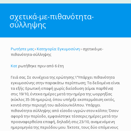
σχετικά-με-πιθανότητα-
σύλληψης
Ρωτήστε μας
›
Κατηγορία: Εγκυμοσύνη
›
σχετικά-με-
πιθανότητα-σύλληψης
Κατ
ρωτήθηκε πριν από 6 έτη
Γειά σας. Σε συνέχεια της ερώτησης \”Υπάρχει πιθανότητα
εγκυμοσύνης στην παρακάτω περίπτωση; Τα δεδομένα είναι
τα εξής: Ερωτική επαφή χωρίς διείσδυση (είμαι παρθένα)
στις 19/10, έντεκα ημέρες μετά την ημέρα της ωορρηξίας
(κύκλος 35-36 ημερών), όπου υπήρξε εκσπερμάτιση εκτός,
κοντά στην περιοχή του αιδοίου/κόλπου. Υπάρχει
πιθανότητα σύλληψης από είσοδο υγρών στον κόλπο; Όσον
αφορά την περίοδο, εμφανίστηκε τέσσερις ημέρες μετά την
προαναφερθείσα επαφή, δηλαδή στις 23/10, αναμενόμενη
ημερομηνία της περιόδου μου. Έκτοτε, τους δύο επόμενους