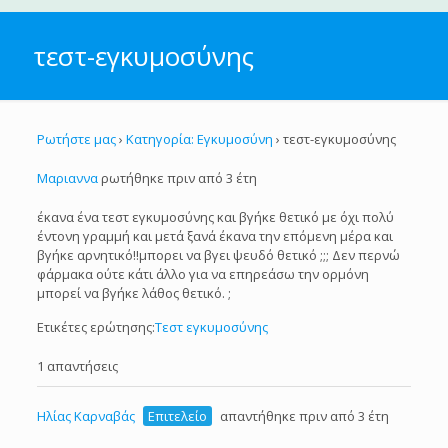
τεστ-εγκυμοσύνης
Ρωτήστε μας
›
Κατηγορία: Εγκυμοσύνη
›
τεστ-εγκυμοσύνης
Μαριαννα
ρωτήθηκε πριν από 3 έτη
έκανα ένα τεστ εγκυμοσύνης και βγήκε θετικό με όχι πολύ
έντονη γραμμή και μετά ξανά έκανα την επόμενη μέρα και
βγήκε αρνητικό!!μπορει να βγει ψευδό θετικό ;;; Δεν περνώ
φάρμακα ούτε κάτι άλλο για να επηρεάσω την ορμόνη
μπορεί να βγήκε λάθος θετικό. ;
Ετικέτες ερώτησης:
Τεστ εγκυμοσύνης
1 απαντήσεις
Ηλίας Καρναβάς
Επιτελείο
απαντήθηκε πριν από 3 έτη