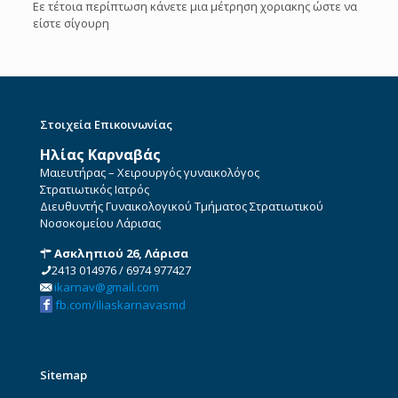
Εε τέτοια περίπτωση κάνετε μια μέτρηση χοριακης ώστε να
είστε σίγουρη
Στοιχεία Επικοινωνίας
Ηλίας Καρναβάς
Μαιευτήρας – Χειρουργός γυναικολόγος
Στρατιωτικός Ιατρός
Διευθυντής Γυναικολογικού Τμήματος Στρατιωτικού
Νοσοκομείου Λάρισας
Ασκληπιού 26, Λάρισα
2413 014976
/
6974 977427
ikarnav@gmail.com
fb.com/iliaskarnavasmd
Sitemap