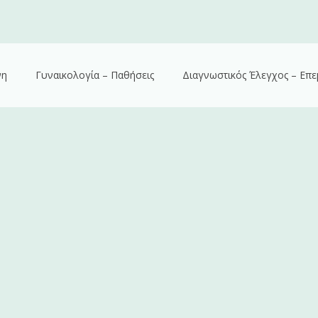
νη
Γυναικολογία – Παθήσεις
Διαγνωστικός Έλεγχος – Επε