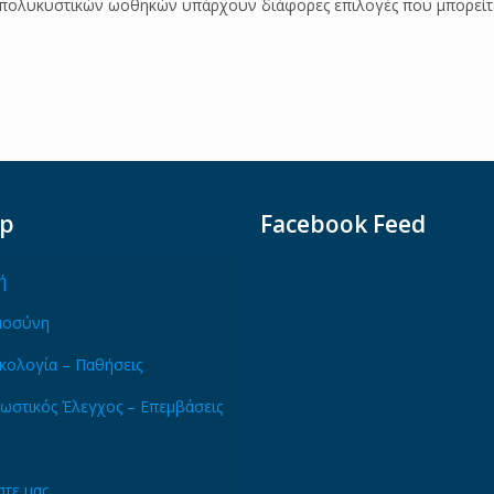
 πολυκυστικών ωοθηκών υπάρχουν διάφορες επιλογές που μπορείτε
ap
Facebook Feed
ή
μοσύνη
κολογία – Παθήσεις
ωστικός Έλεγχος – Επεμβάσεις
τε μας