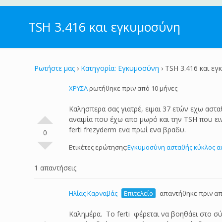
TSH 3.416 και εγκυμοσύνη
Ρωτήστε μας
›
Κατηγορία: Εγκυμοσύνη
›
TSH 3.416 και ε
ΧΡΥΣΑ
ρωτήθηκε πριν από 10 μήνες
Καλησπερα σας γιατρέ, ειμαι 37 ετών εχω αστα
αναιμία που έχω απο μωρό και την TSH που ειν
ferti frezyderm ενα πρωί ενα βραδυ.
0
Ετικέτες ερώτησης:
Εγκυμοσύνη ασταθής κύκλος α
1 απαντήσεις
Ηλίας Καρναβάς
Επιτελείο
απαντήθηκε πριν απ
Καλημέρα. Το ferti φέρεται να βοηθάει στο 