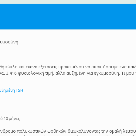
γκυμοσύνη
θή κύκλο και έκανα εξετάσεις προκειμένου να αποκτήσουμε ενα παιδί
αι 3.416 φυσιολογική τιμή, αλλα αυξημένη για εγκυμοσύνη. Τι μου 
υξημένη TSH
ό 10 μήνες
σύνδρομο πολυκυστικών ωοθηκών διευκολυνοντας την ομαλή λειτουρ