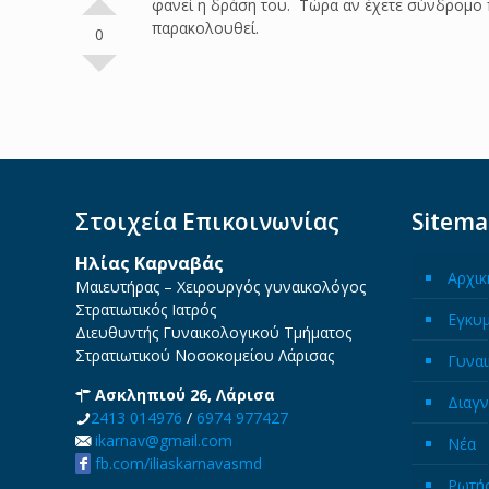
φανεί η δράση του. Τώρα αν έχετε σύνδρομο
παρακολουθεί.
0
Στοιχεία Επικοινωνίας
Sitem
Ηλίας Καρναβάς
Αρχικ
Μαιευτήρας – Χειρουργός γυναικολόγος
Στρατιωτικός Ιατρός
Εγκυ
Διευθυντής Γυναικολογικού Τμήματος
Στρατιωτικού Νοσοκομείου Λάρισας
Γυναι
Ασκληπιού 26, Λάρισα
Διαγν
2413 014976
/
6974 977427
ikarnav@gmail.com
Νέα
fb.com/iliaskarnavasmd
Ρωτήσ