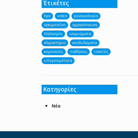
Έτικέτες
hpv
video
γυναικολογία
εγκυμοσύνη
εμμηνόπαυση
Θηλασμός
ινομυώματα
κλιμακτήριο
κονδυλώματα
κορονοϊός
παθήσεις
τοκετός
υπογονιμότητα
Κατηγορίες
Νέα