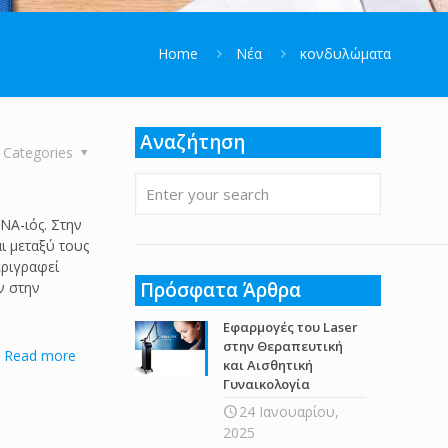
Home
Νέα
κονδυλώματα
Αναζήτηση
Categories
NA-ιός. Στην
ι μεταξύ τους
εριγραφεί
Πρόσφατα Άρθρα
ν στην
Εφαρμογές του Laser
στην Θεραπευτική
Read more
και Αισθητική
Γυναικολογία
24 Ιανουαρίου,
2025