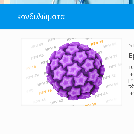
κονδυλώματα
Pu
Ε
Τι
πρ
με
πά
πρ