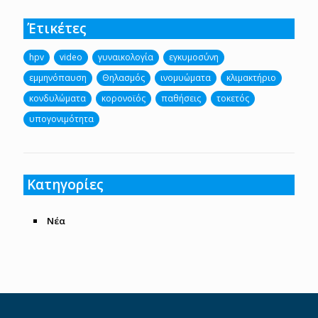
Έτικέτες
hpv
video
γυναικολογία
εγκυμοσύνη
εμμηνόπαυση
Θηλασμός
ινομυώματα
κλιμακτήριο
κονδυλώματα
κορονοϊός
παθήσεις
τοκετός
υπογονιμότητα
Κατηγορίες
Νέα